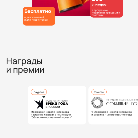
спикеров
Бесплатно
в программе
поделятся трендами и
советами
и для компаний,
и для посетителей
Награды
и премии
Лауреат
2 место
Московская неделя интерьера
V Московская неделя интерьера
и дизайна лауреат в номинации
и дизайна - “Экспо событие года”
“Общественно-значимый проект”