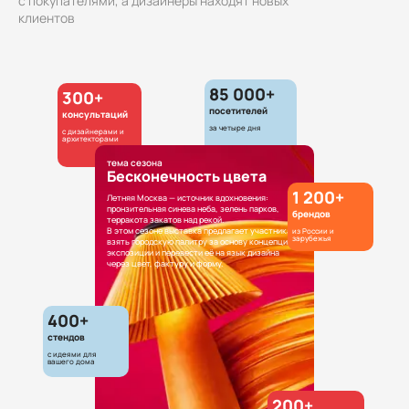
с покупателями, а дизайнеры находят новых
клиентов
85 000+
300+
посетителей
консультаций
за четыре дня
с дизайнерами и
архитекторами
тема сезона
Бесконечность цвета
1 200+
Летняя Москва — источник вдохновения:
пронзительная синева неба, зелень парков,
брендов
терракота закатов над рекой.
В этом сезоне выставка предлагает участникам
из России и
зарубежья
взять городскую палитру за основу концепции
экспозиции и перевести её на язык дизайна
через цвет, фактуру и форму.
400+
стендов
с идеями для
вашего дома
200+